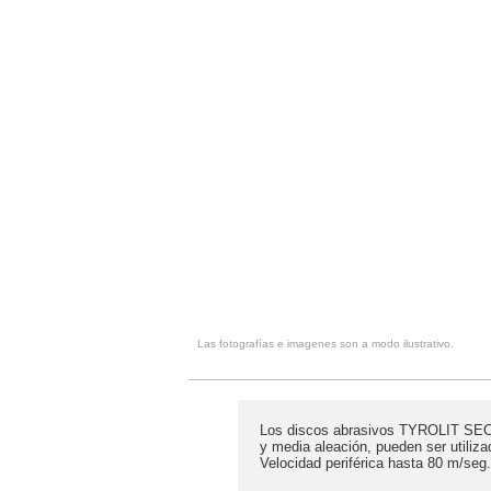
Las fotografías e imagenes son a modo ilustrativo.
Los discos abrasivos TYROLIT SECUR
y media aleación, pueden ser utiliza
Velocidad periférica hasta 80 m/seg.