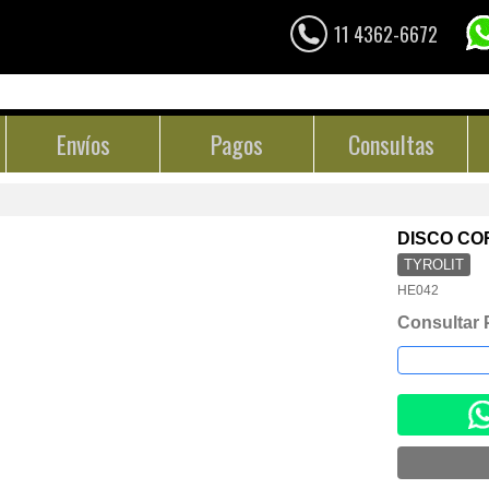
11 4362-6672
Envíos
Pagos
Consultas
DISCO COR
TYROLIT
HE042
Consultar 