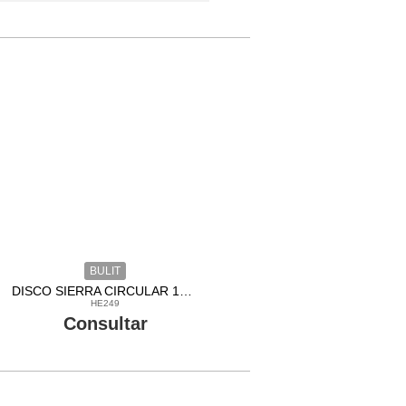
BULIT
DISCO SIERRA CIRCULAR 180MM BULIT X24D
HE249
Consultar